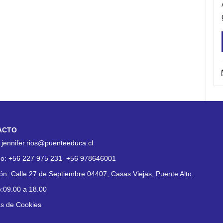
ACTO
:
jennifer.rios@puenteeduca.cl
no:
+56 227 975 231
+56 978646001
ión:
Calle 27 de Septiembre 04407, Casas Viejas, Puente Alto.
o:09.00 a 18.00
as de Cookies