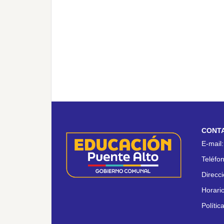
CONT
E-mail
Teléfo
Direcc
Horari
Polític